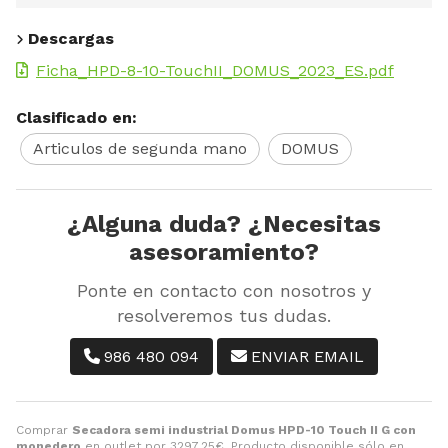
Descargas
Ficha_HPD-8-10-TouchII_DOMUS_2023_ES.pdf
Clasificado en:
Articulos de segunda mano
DOMUS
¿Alguna duda? ¿Necesitas
asesoramiento?
Ponte en contacto con nosotros y
resolveremos tus dudas.
986 480 094
ENVIAR EMAIL
Comprar
Secadora semi industrial Domus HPD-10 Touch II G con
monedero
en outlet por
3297,25
€
. Producto disponible sólo en