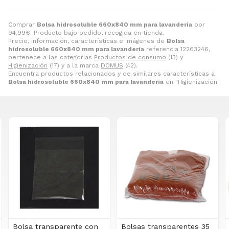
Comprar
Bolsa hidrosoluble 660x840 mm para lavandería
por
94,99
€
. Producto bajo pedido, recogida en tienda.
Precio, información, características e imágenes de
Bolsa
hidrosoluble 660x840 mm para lavandería
referencia 12263246,
pertenece a las categorías
Productos de consumo
(13) y
Higienización
(17) y a la marca
DOMUS
(42).
Encuentra productos relacionados y de similares características a
Bolsa hidrosoluble 660x840 mm para lavandería
en "Higienización".
Bolsa transparente con
Bolsas transparentes 35