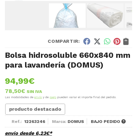
COMPARTIR:
Bolsa hidrosoluble 660x840 mm
para lavandería
(DOMUS)
94,99
€
78,50
€
SIN IVA
Las modalidades de
envío
y de
pago
pueden variar el importe final del pedido.
producto destacado
Ref.:
12263246
Marca:
DOMUS
BAJO PEDIDO
envío desde
6,23
€
*