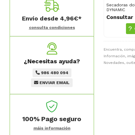
Secadoras dob
DYNAMIC
Consultar 
Envío desde
4,96
€
*
consulta condiciones
Encuentra, comp
Información, imág
¿Necesitas ayuda?
Novedades, outle
986 480 094
ENVIAR EMAIL
100%
Pago seguro
máis información