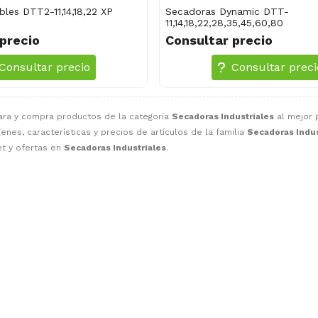
les DTT2-11,14,18,22 XP
Secadoras Dynamic DTT-
11,14,18,22,28,35,45,60,80
precio
Consultar precio
Consultar precio
Consultar preci
ara y compra productos de la categoría
Secadoras Industriales
al mejor p
enes, características y precios de artículos de la familia
Secadoras Indus
t y ofertas en
Secadoras Industriales
.