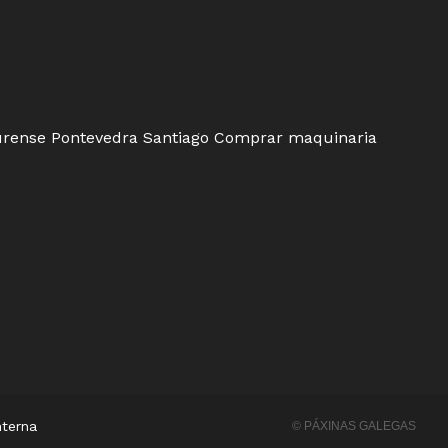
rense
Pontevedra
Santiago
Comprar maquinaria
nterna
© PÁXINAS GALEGAS