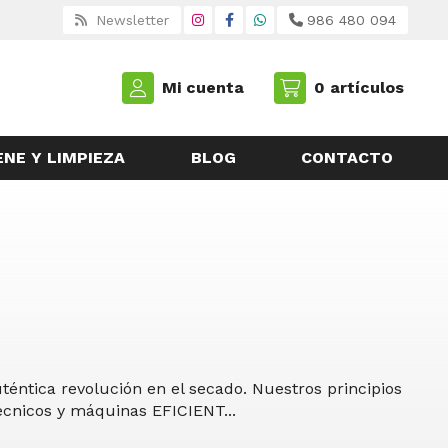
Newsletter
986 480 094
Mi cuenta
0
artículos
ENE Y LIMPIEZA
BLOG
CONTACTO
éntica revolución en el secado. Nuestros principios
técnicos y máquinas EFICIENT
...