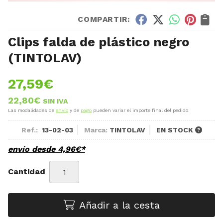
COMPARTIR:
Clips falda de plástico negro
(TINTOLAV)
27,59
€
22,80
€
SIN IVA
Las modalidades de
envío
y de
pago
pueden variar el importe final del pedido.
Ref.:
13-02-03
Marca:
TINTOLAV
EN STOCK
envío desde
4,96
€
*
Cantidad
Añadir a la cesta