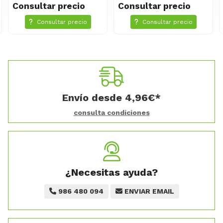
r precio
Consultar precio
Consultar 
ultar precio
Consultar precio
Consult
Envío desde
4,96
€
*
consulta condiciones
¿Necesitas ayuda?
986 480 094
ENVIAR EMAIL