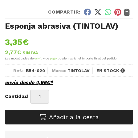
COMPARTIR:
Esponja abrasiva
(TINTOLAV)
3,35
€
2,77
€
SIN IVA
Las modalidades de
envío
y de
pago
pueden variar el importe final del pedido.
Ref.:
B54-020
Marca:
TINTOLAV
EN STOCK
envío desde
4,96
€
*
Cantidad
Añadir a la cesta