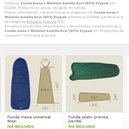
Comprar
Funda mesa + Muletón botella Azul (SP3) Drypad
por
53,24
€
. Producto en stock, recogida en tienda.
Precio, información, características e imágenes de
Funda mesa +
Muletón botella Azul (SP3) Drypad
referencia 51064M, pertenece a
la categoría
Artículos plancha
(52).
Encuentra productos relacionados y de similares características a
Funda mesa + Muletón botella Azul (SP3) Drypad
en "Productos de
consumo", "Artículos plancha".
Funda plato prensa
Juego de manguitos tela
(verde)
IVA INCLUIDO
IVA INCLUIDO
20,97€