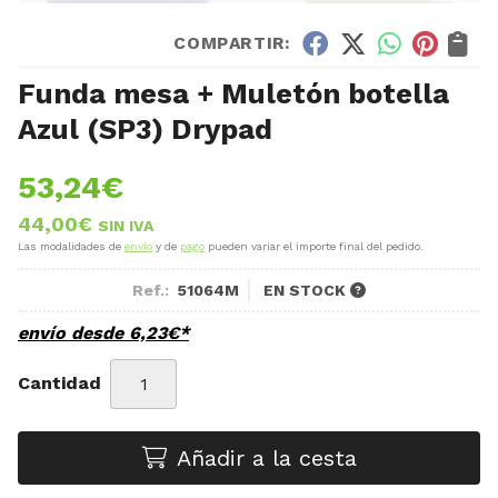
COMPARTIR:
Funda mesa + Muletón botella
Azul (SP3) Drypad
53,24
€
44,00
€
SIN IVA
Las modalidades de
envío
y de
pago
pueden variar el importe final del pedido.
Ref.:
51064M
EN STOCK
envío desde
6,23
€
*
Cantidad
Añadir a la cesta