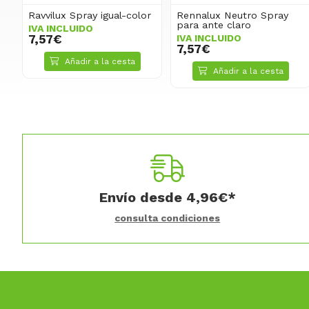
Ravvilux Spray igual-color
Rennalux Neutro Spray
para ante claro
IVA INCLUIDO
7,57€
IVA INCLUIDO
7,57€
Añadir a la cesta
Añadir a la cesta
Envío desde
4,96
€
*
consulta condiciones