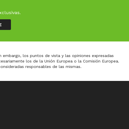
xclusivas.
E
n embargo, los puntos de vista y las opiniones expresadas
ecesariamente los de la Unión Europea o la Comisión Europea.
consideradas responsables de las mismas.