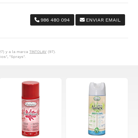
986 480 094
ENVIAR EMAIL
27) y a la marca
TINTOLAV
(97).
os", "Sprays".