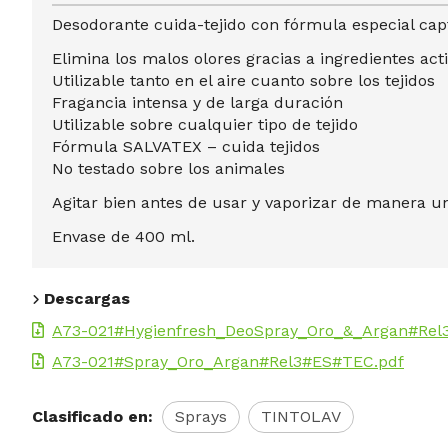
Desodorante cuida-tejido con fórmula especial capt
Elimina los malos olores gracias a ingredientes act
Utilizable tanto en el aire cuanto sobre los tejidos
Fragancia intensa y de larga duración
Utilizable sobre cualquier tipo de tejido
Fórmula SALVATEX – cuida tejidos
No testado sobre los animales
Agitar bien antes de usar y vaporizar de manera u
Envase de 400 ml.
Descargas
A73-021#Hygienfresh_DeoSpray_Oro_&_Argan#Rel
A73-021#Spray_Oro_Argan#Rel3#ES#TEC.pdf
Clasificado en:
Sprays
TINTOLAV