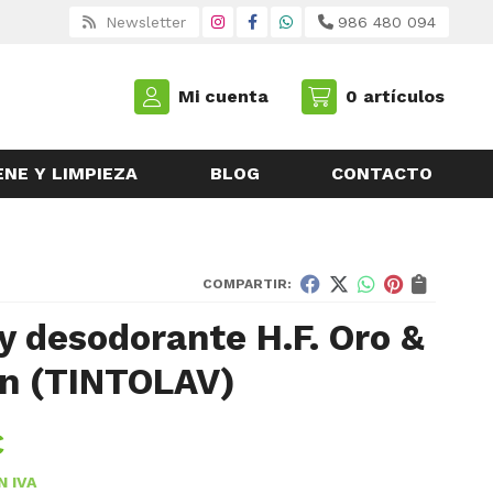
Newsletter
986 480 094
Mi cuenta
0
artículos
ENE Y LIMPIEZA
BLOG
CONTACTO
COMPARTIR:
y desodorante H.F. Oro &
n
(TINTOLAV)
€
N IVA