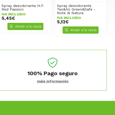
Spray desodorante H.F.
Spray desodorante
Red Passion
Tex&Air Green&Safe -
Note di Natura
IVA INCLUIDO
5,45€
IVA INCLUIDO
5,12€
Añadir a la cesta
Añadir a la cesta
100%
Pago seguro
máis información