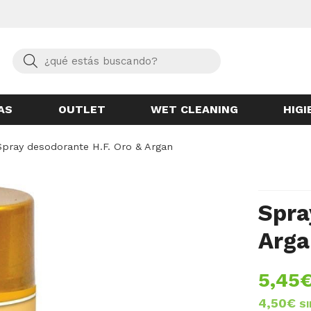
Buscar
AS
OUTLET
WET CLEANING
HIGI
Spray desodorante H.F. Oro & Argan
Spra
Arga
5,45
4,50
€
SI