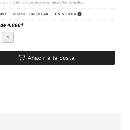
s de
envío
y de
pago
pueden variar el importe final del pedido.
021
Marca:
TINTOLAV
EN STOCK
sde
4,96
€
*
Añadir a la cesta