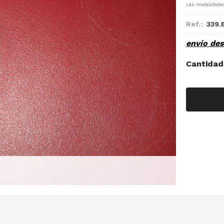
Las modalidade
Ref.:
339.
envío de
Cantidad