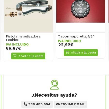
Pistola nebulizadora
Tapon vaporetta 1/2"
Lechler
IVA INCLUIDO
IVA INCLUIDO
22,92€
66,67€
Añadir a la cesta
Añadir a la cesta
¿Necesitas ayuda?
986 480 094
ENVIAR EMAIL