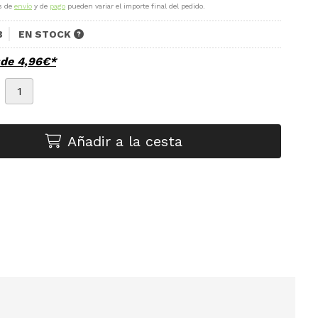
s de
envío
y de
pago
pueden variar el importe final del pedido.
B
EN STOCK
sde
4,96
€
*
Añadir a la cesta