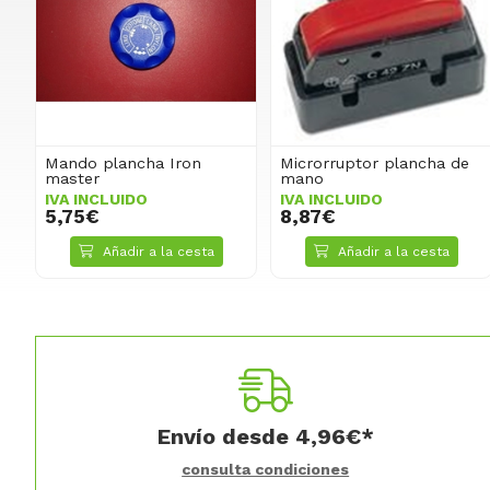
Mando plancha Iron
Microrruptor plancha de
master
mano
IVA INCLUIDO
IVA INCLUIDO
5,75€
8,87€
Añadir a la cesta
Añadir a la cesta
Envío desde
4,96
€
*
consulta condiciones