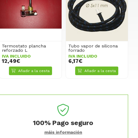
Termostato plancha
Tubo vapor de silicona
reforzado L
forrado
IVA INCLUIDO
IVA INCLUIDO
12,49€
6,17€
Añadir a la cesta
Añadir a la cesta
100%
Pago seguro
máis información