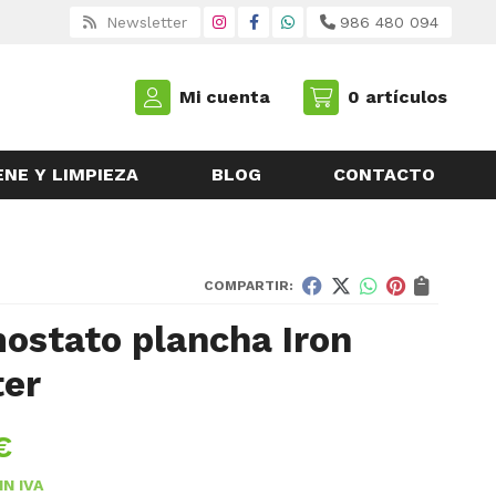
Newsletter
986 480 094
Mi cuenta
0
artículos
ENE Y LIMPIEZA
BLOG
CONTACTO
COMPARTIR:
ostato plancha Iron
er
€
IN IVA