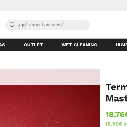
Buscar
AS
OUTLET
WET CLEANING
HIGI
Term
Mast
18,76
15,50
€
S