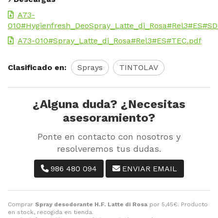
A73-
010#Hygienfresh_DeoSpray_Latte_di_Rosa#Rel3#ES#SD
A73-010#Spray_Latte_di_Rosa#Rel3#ES#TEC.pdf
Clasificado en:
Sprays
TINTOLAV
¿Alguna duda? ¿Necesitas
asesoramiento?
Ponte en contacto con nosotros y
resolveremos tus dudas.
986 480 094
ENVIAR EMAIL
Comprar
Spray desodorante H.F. Latte di Rosa
por
5,45
€
. Producto
en stock, recogida en tienda.