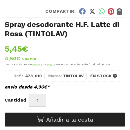
COMPARTIR:
Spray desodorante H.F. Latte di
Rosa
(TINTOLAV)
5,45
€
4,50
€
SIN IVA
Las modalidades de
envío
y de
pago
pueden variar el importe final del pedido.
Ref.:
A73-010
Marca:
TINTOLAV
EN STOCK
envío desde
4,96
€
*
Cantidad
Añadir a la cesta